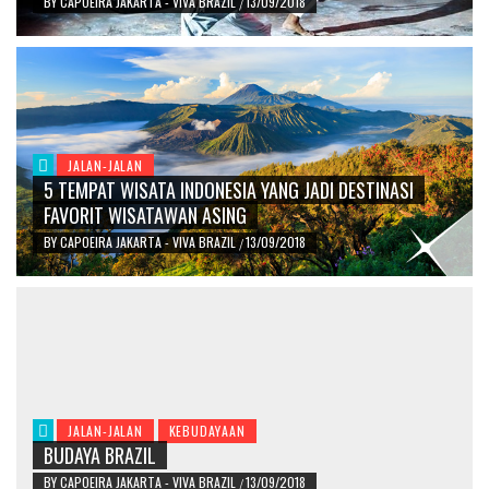
BY
CAPOEIRA JAKARTA - VIVA BRAZIL
13/09/2018
/
JALAN-JALAN
5 TEMPAT WISATA INDONESIA YANG JADI DESTINASI
FAVORIT WISATAWAN ASING
BY
CAPOEIRA JAKARTA - VIVA BRAZIL
13/09/2018
/
JALAN-JALAN
KEBUDAYAAN
BUDAYA BRAZIL
BY
CAPOEIRA JAKARTA - VIVA BRAZIL
13/09/2018
/