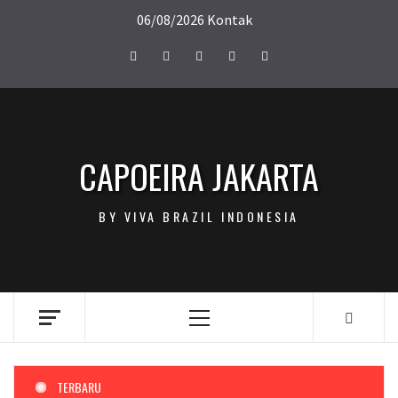
Skip
06/08/2026
Kontak
to
content
Facebook
Twitter
Instagram
Pinterest
LinkedIn
CAPOEIRA JAKARTA
BY VIVA BRAZIL INDONESIA
Primary
Menu
TERBARU