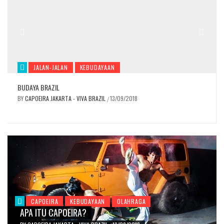
AN
KEBUDAYAAN
JALAN-JALAN
INI OBJEK WISATA ME
RTA - VIVA BRAZIL
13/09/2018
BY
CAPOEIRA JAKARTA -
/
CAPOEIRA
KEBUDAYAAN
OLAHRAGA
APA ITU CAPOEIRA?