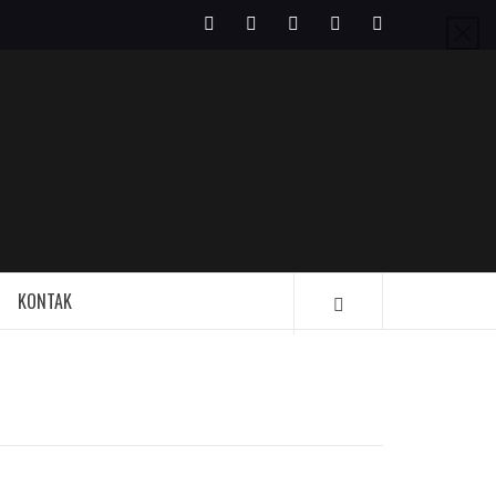
Facebook
Twitter
Instagram
Pinterest
LinkedIn
KONTAK