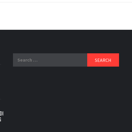
Search
for:
DI
G